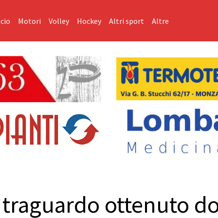
cio
Motori
Volley
Hockey
Altri sport
Altre
 traguardo ottenuto do