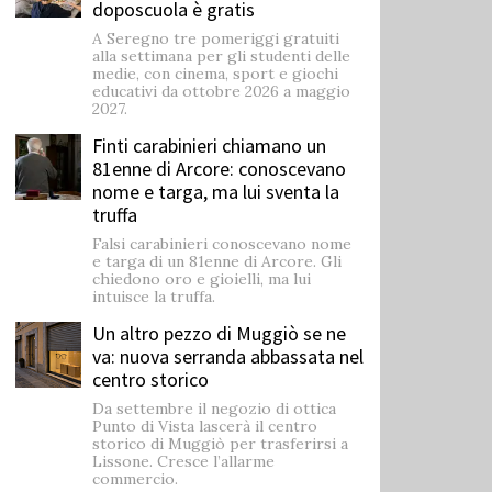
doposcuola è gratis
A Seregno tre pomeriggi gratuiti
alla settimana per gli studenti delle
medie, con cinema, sport e giochi
educativi da ottobre 2026 a maggio
2027.
Finti carabinieri chiamano un
81enne di Arcore: conoscevano
nome e targa, ma lui sventa la
truffa
Falsi carabinieri conoscevano nome
e targa di un 81enne di Arcore. Gli
chiedono oro e gioielli, ma lui
intuisce la truffa.
Un altro pezzo di Muggiò se ne
va: nuova serranda abbassata nel
centro storico
Da settembre il negozio di ottica
Punto di Vista lascerà il centro
storico di Muggiò per trasferirsi a
Lissone. Cresce l’allarme
commercio.