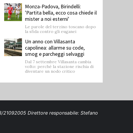
Monza-Padova, Birindelli:
'Partita bella, ecco cosa chiede il
mister a noi esterni'
Le parole del terzino toscano dopo
la sfida contro gli euganei
Un anno con Villasanta
capolinea: allarme su code,
smog e parcheggi selvaggi
Dal 7 settembre Villasanta cambia
volto: perché la stazione rischia di
diventare un nodo critico
693/21092005 Direttore responsabile: Stefano