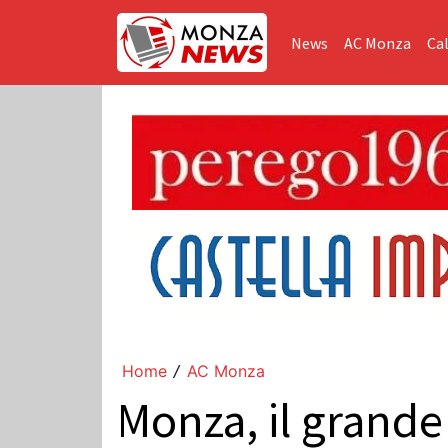
News
AC Monza
Cal
Home
AC Monza
/
Monza, il grande