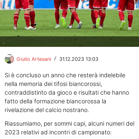
Hockey
Pallanuoto
Pallamano
.
Altre
Giulio Artesani
31.12.2023 13:03
/
News
Si è concluso un anno che resterà indelebile
Turismo
nella memoria dei tifosi biancorossi,
Eventi
contraddistinto da gioco e risultati che hanno
fatto della formazione biancorossa la
rivelazione del calcio nostrano.
Riassumiamo, per sommi capi, alcuni numeri del
2023 relativi ad incontri di campionato: