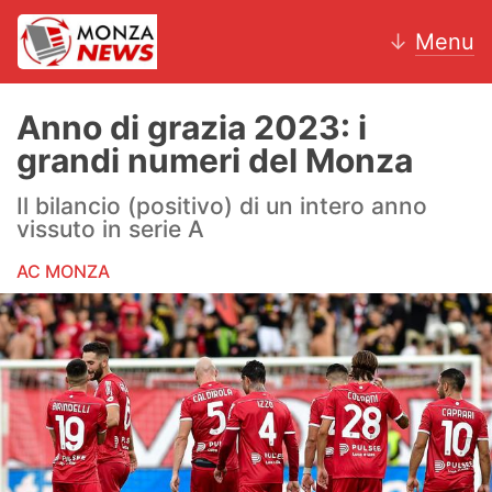
↓
Menu
Anno di grazia 2023: i
grandi numeri del Monza
News
Il bilancio (positivo) di un intero anno
vissuto in serie A
AC Monza
AC MONZA
Calcio
Motori
Volley
Hockey
Altri sport