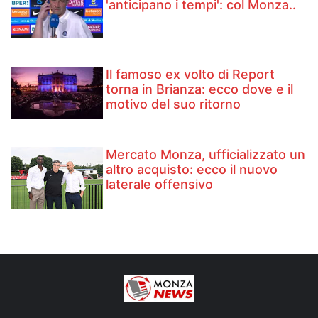
'anticipano i tempi': col Monza..
Il famoso ex volto di Report
torna in Brianza: ecco dove e il
motivo del suo ritorno
Mercato Monza, ufficializzato un
altro acquisto: ecco il nuovo
laterale offensivo