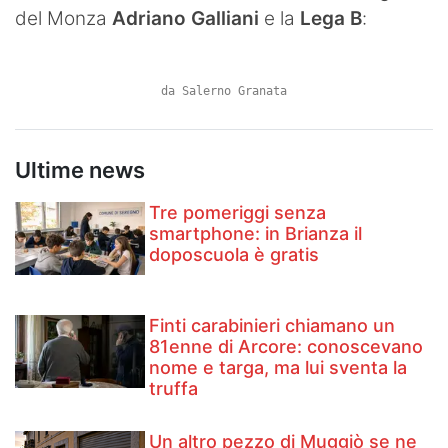
del Monza
Adriano Galliani
e la
Lega B
:
Hockey
Pallanuoto
da Salerno Granata
Pallamano
Altre
Ultime news
News
Tre pomeriggi senza
smartphone: in Brianza il
Turismo
doposcuola è gratis
Eventi
Finti carabinieri chiamano un
81enne di Arcore: conoscevano
nome e targa, ma lui sventa la
truffa
Un altro pezzo di Muggiò se ne