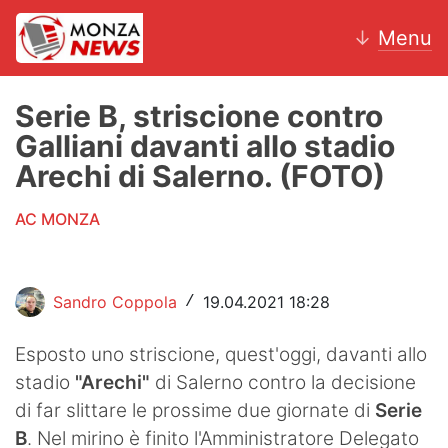
↓
Menu
Serie B, striscione contro
Galliani davanti allo stadio
News
Arechi di Salerno. (FOTO)
AC Monza
AC MONZA
Calcio
Motori
Sandro Coppola
19.04.2021 18:28
/
Volley
Esposto uno striscione, quest'oggi, davanti allo
stadio
"Arechi"
di Salerno contro la decisione
Hockey
di far slittare le prossime due giornate di
Serie
Altri sport
B
. Nel mirino è finito l'Amministratore Delegato