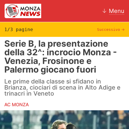
↓
Menu
1/3 pagine
Successivo
→
Serie B, la presentazione
News
della 32^: incrocio Monza -
Venezia, Frosinone e
AC Monza
Palermo giocano fuori
Calcio
Le prime della classe si sfidano in
Motori
Brianza, ciociari di scena in Alto Adige e
trinacri in Veneto
Volley
AC MONZA
Hockey
Altri sport