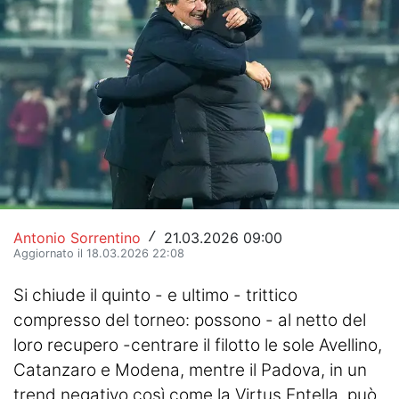
Hockey
Pallanuoto
Pallamano
Altre
News
Turismo
Antonio Sorrentino
21.03.2026 09:00
/
Aggiornato il 18.03.2026 22:08
Eventi
Si chiude il quinto - e ultimo - trittico
compresso del torneo: possono - al netto del
loro recupero -centrare il filotto le sole Avellino,
Catanzaro e Modena, mentre il Padova, in un
trend negativo così come la Virtus Entella, può