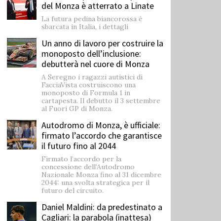
del Monza è atterrato a Linate
La futura pedina biancorossa è
sbarcata in Italia, i dettagli
Un anno di lavoro per costruire la
monoposto dell’inclusione:
debutterà nel cuore di Monza
A Seregno i ragazzi autistici di
FacciaVista costruiscono una
monoposto di Formula 1 in
cartapesta. Il debutto il 3 settembre
al Fuori GP di Monza.
Autodromo di Monza, è ufficiale:
firmato l’accordo che garantisce
il futuro fino al 2044
Firmato l’accordo per la
concessione dell’Autodromo
Nazionale Monza fino al 31 dicembre
2044: una svolta strategica per il
futuro del circuito.
Daniel Maldini: ​da predestinato a
Cagliari: la parabola (inattesa)