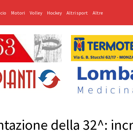
cio
Motori
Volley
Hockey
Altri sport
Altre
ntazione della 32^: inc