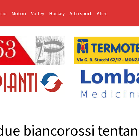
cio
Motori
Volley
Hockey
Altri sport
Altre
 due biancorossi tentan