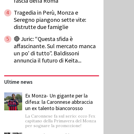
fascia della Roma
Tragedia in Perù, Monza e
4
Seregno piangono sette vite:
distrutte due famiglie
🔴 Juric: “Questa sfida è
5
affascinante. Sul mercato manca
un po’ di tutto”. Baldissoni
annuncia il futuro di Keita...
Ultime news
Ex Monza- Un gigante per la
difesa: la Caronnese abbraccia
un ex talento biancorosso
La Caronnese fa sul serio: ecco l'ex
capitano della Primavera del Monza
per sognare la promozione!