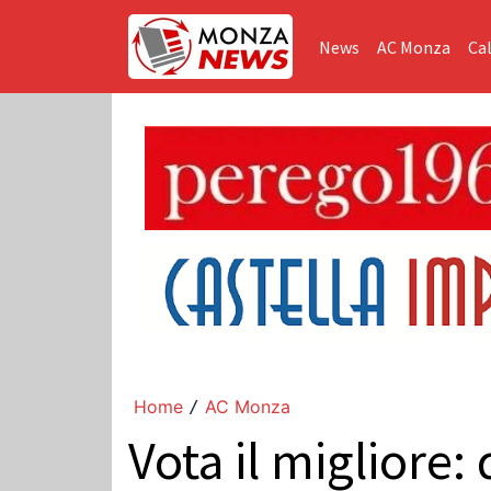
News
AC Monza
Cal
Home
AC Monza
/
Vota il migliore: