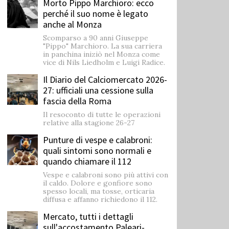
Morto Pippo Marchioro: ecco
perché il suo nome è legato
anche al Monza
Scomparso a 90 anni Giuseppe
"Pippo" Marchioro. La sua carriera
in panchina iniziò nel Monza come
vice di Nils Liedholm e Luigi Radice.
Il Diario del Calciomercato 2026-
27: ufficiali una cessione sulla
fascia della Roma
Il resoconto di tutte le operazioni
relative alla stagione 26-27
Punture di vespe e calabroni:
quali sintomi sono normali e
quando chiamare il 112
Vespe e calabroni sono più attivi con
il caldo. Dolore e gonfiore sono
spesso locali, ma tosse, orticaria
diffusa e affanno richiedono il 112.
Mercato, tutti i dettagli
sull'accostamento Paleari-