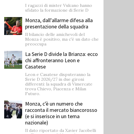
I ragazzi di mister Vulcano hanno
sfidato la formazione di Serie D
Monza, dall'allarme difesa alla
presentazione della squadra
Il bilancio delle amichevoli del
Monza è positivo, ma c'è un dato che
preoccupa
La Serie D divide la Brianza: ecco
chi affronteranno Leon e
Casatese
Leon e Casatese disputeranno la
Serie D 2026/27 in due gironi
differenti: la squadra di Vimercate
trova Chievo, Piacenza e Milan
Futuro.
Monza, c'è un numero che
racconta il mercato biancorosso
(e si inserisce in un tema
nazionale)
Il dato riportato da Xavier Jacobelli