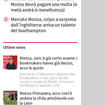
Monza dovrà pagare una multa (e
metà andrà in beneficenza)
Mercato Monza, colpo a sorpresa
5
dall'Inghilterra: arriva un talento
del Southampton
Ultime news
Monza, Juric è già sotto esame: i
bookmakers hanno già deciso,
ecco le quote
Ivan Juric è l’allenatore indicato dai
bookmakers come più a rischio
esonero prima di Natale: il tecnico
del Monza è quotato 2.00.
Monza Primavera, ecco com'è
andata la sfida amichevole con
la Leon