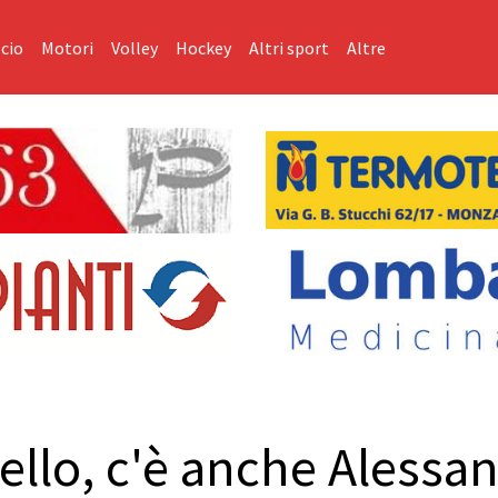
cio
Motori
Volley
Hockey
Altri sport
Altre
llo, c'è anche Alessan