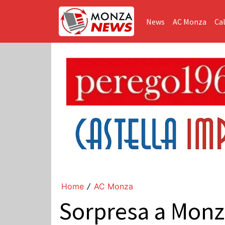
News
AC Monza
Cal
Home
AC Monza
/
Sorpresa a Monze