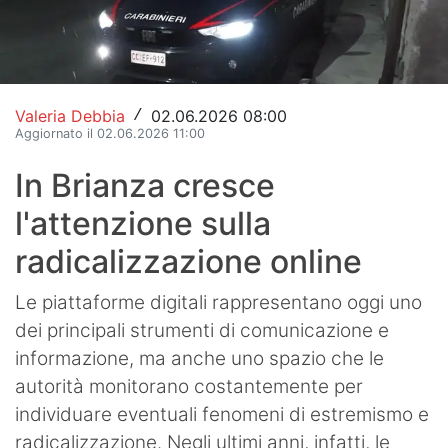
Hockey
Pallanuoto
Pallamano
Valeria Debbia
02.06.2026 08:00
/
Aggiornato il 02.06.2026 11:00
Altre
In Brianza cresce
News
l'attenzione sulla
Turismo
radicalizzazione online
Eventi
Le piattaforme digitali rappresentano oggi uno
dei principali strumenti di comunicazione e
informazione, ma anche uno spazio che le
autorità monitorano costantemente per
individuare eventuali fenomeni di estremismo e
radicalizzazione. Negli ultimi anni, infatti, le