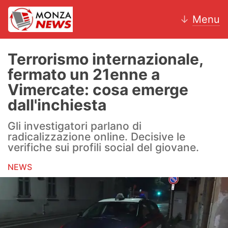
↓
Menu
Terrorismo internazionale,
fermato un 21enne a
News
Vimercate: cosa emerge
dall'inchiesta
AC Monza
Gli investigatori parlano di
Calcio
radicalizzazione online. Decisive le
verifiche sui profili social del giovane.
Motori
NEWS
Volley
Hockey
Altri sport