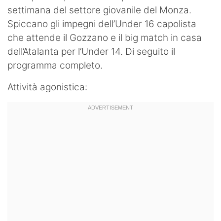
settimana del settore giovanile del Monza.
Hockey
Spiccano gli impegni dell’Under 16 capolista
Pallanuoto
che attende il Gozzano e il big match in casa
dell’Atalanta per l’Under 14. Di seguito il
Pallamano
programma completo.
Altre
Attività agonistica:
News
Turismo
Eventi