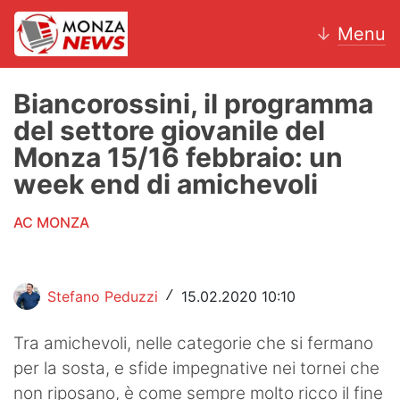
↓
Menu
Biancorossini, il programma
del settore giovanile del
News
Monza 15/16 febbraio: un
week end di amichevoli
AC Monza
AC MONZA
Calcio
Motori
Stefano Peduzzi
15.02.2020 10:10
/
Volley
Tra amichevoli, nelle categorie che si fermano
Hockey
per la sosta, e sfide impegnative nei tornei che
Altri sport
non riposano, è come sempre molto ricco il fine