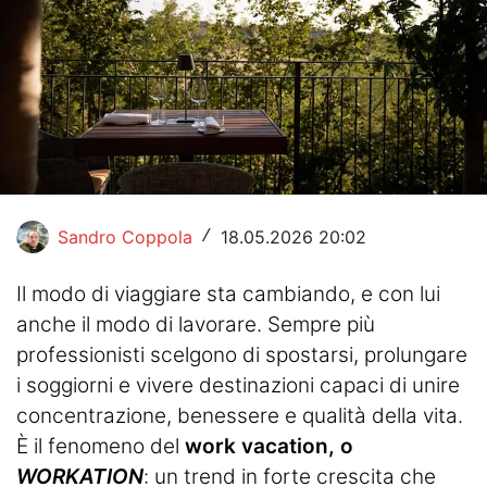
Hockey
Pallanuoto
Pallamano
Altre
News
Sandro Coppola
18.05.2026 20:02
/
Turismo
Il modo di viaggiare sta cambiando, e con lui
Eventi
anche il modo di lavorare. Sempre più
professionisti scelgono di spostarsi, prolungare
i soggiorni e vivere destinazioni capaci di unire
concentrazione, benessere e qualità della vita.
È il fenomeno del
work vacation, o
WORKATION
: un trend in forte crescita che