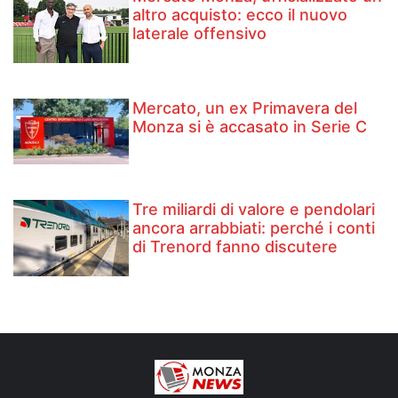
altro acquisto: ecco il nuovo
laterale offensivo
Mercato, un ex Primavera del
Monza si è accasato in Serie C
Tre miliardi di valore e pendolari
ancora arrabbiati: perché i conti
di Trenord fanno discutere