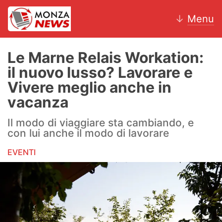
↓
Menu
Le Marne Relais Workation:
il nuovo lusso? Lavorare e
News
Vivere meglio anche in
vacanza
AC Monza
Il modo di viaggiare sta cambiando, e
Calcio
con lui anche il modo di lavorare
Motori
EVENTI
Volley
Hockey
Altri sport