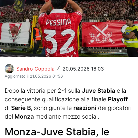
Hockey
Pallanuoto
Pallamano
Altre
News
Sandro Coppola
20.05.2026 16:03
/
Turismo
Aggiornato il 21.05.2026 01:56
Eventi
Dopo la vittoria per 2-1 sulla
Juve Stabia
e la
conseguente qualificazione alla finale
Playoff
di
Serie B
, sono giunte le
reazioni
dei giocatori
del
Monza
mediante mezzo social.
Monza-Juve Stabia, le