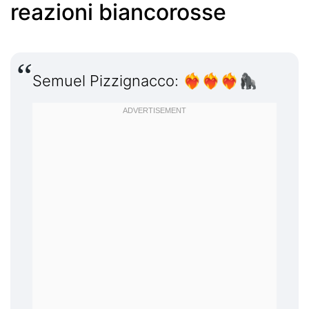
reazioni biancorosse
Semuel Pizzignacco: ❤️‍🔥❤️‍🔥❤️‍🔥🦍