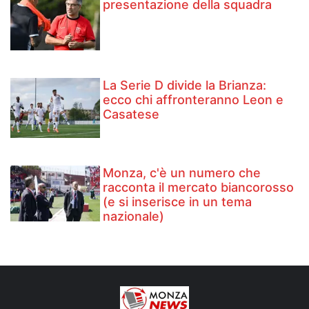
presentazione della squadra
La Serie D divide la Brianza:
ecco chi affronteranno Leon e
Casatese
Monza, c'è un numero che
racconta il mercato biancorosso
(e si inserisce in un tema
nazionale)