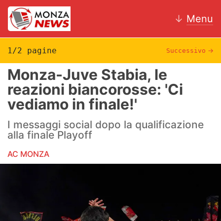
↓
Menu
1/2 pagine
Successivo
→
Monza-Juve Stabia, le
News
reazioni biancorosse: 'Ci
vediamo in finale!'
AC Monza
I messaggi social dopo la qualificazione
Calcio
alla finale Playoff
Motori
AC MONZA
Volley
Hockey
Altri sport