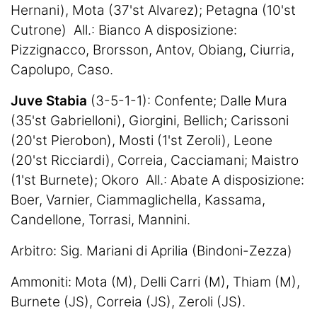
Hernani), Mota (37'st Alvarez); Petagna (10'st
Cutrone) All.: Bianco A disposizione:
Pizzignacco, Brorsson, Antov, Obiang, Ciurria,
Capolupo, Caso.
Juve Stabia
(3-5-1-1): Confente; Dalle Mura
(35'st Gabrielloni), Giorgini, Bellich; Carissoni
(20'st Pierobon), Mosti (1'st Zeroli), Leone
(20'st Ricciardi), Correia, Cacciamani; Maistro
(1'st Burnete); Okoro All.: Abate A disposizione:
Boer, Varnier, Ciammaglichella, Kassama,
Candellone, Torrasi, Mannini.
Arbitro: Sig. Mariani di Aprilia (Bindoni-Zezza)
Ammoniti: Mota (M), Delli Carri (M), Thiam (M),
Burnete (JS), Correia (JS), Zeroli (JS).