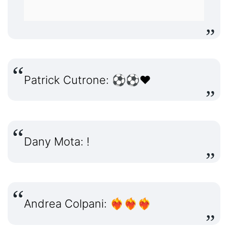
Patrick Cutrone: ⚽️⚽️❤️
Dany Mota: !
Andrea Colpani: ❤️‍🔥❤️‍🔥❤️‍🔥