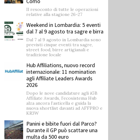
Como
Il resoconto di tutte le operazioni
relative alla stagione 26-27
Weekend in Lombardia: 5 eventi
dal 7 al 9 agosto tra sagre e birra
Dal 7 al 9 agosto in Lombardia sono
previsti cinque eventi tra sagre,
street food, birre artigianali e
tradizione locale
Hub Affiliations, nuovo record
internazionale: 11 nomination
agli Affiliate Leaders Awards
2026
Dopo le nove candidature agli iGB
Affiliate Awards, l’ecosistema Hub
alza ancora l’asticella e guida la
nuova shortlist davanti ad AFFPRO e
KR3W
Panini e bibite fuori dal Parco?
Durante il GP può scattare una
multa da 500 euro