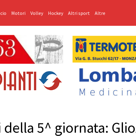
cio
Motori
Volley
Hockey
Altri sport
Altre
ti della 5^ giornata: Glio