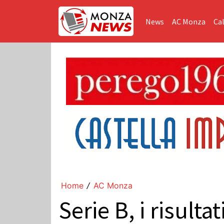
News
AC Monza
Cal
Home
AC Monza
/
Serie B, i risulta