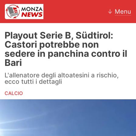
↓
Menu
Playout Serie B, Südtirol:
Castori potrebbe non
News
sedere in panchina contro il
Bari
AC Monza
L'allenatore degli altoatesini a rischio,
Calcio
ecco tutti i dettagli
Motori
CALCIO
Volley
Hockey
Altri sport