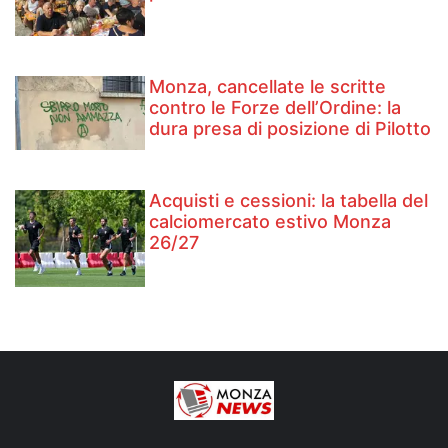
Monza, cancellate le scritte
contro le Forze dell’Ordine: la
dura presa di posizione di Pilotto
Acquisti e cessioni: la tabella del
calciomercato estivo Monza
26/27