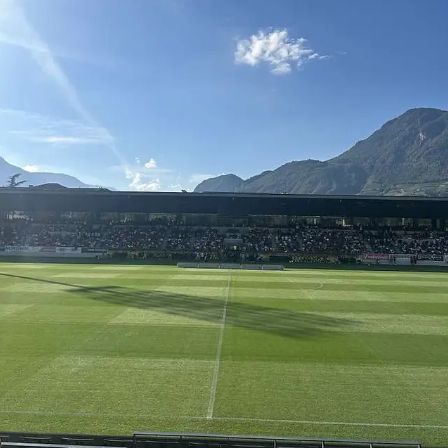
Hockey
Pallanuoto
Pallamano
Altre
News
Turismo
Eventi