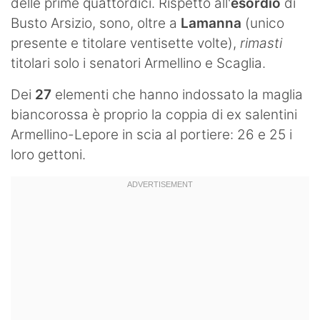
delle prime quattordici. Rispetto all'
esordio
di
Hockey
Busto Arsizio, sono, oltre a
Lamanna
(unico
presente e titolare ventisette volte),
rimasti
Pallanuoto
titolari solo i senatori Armellino e Scaglia.
Pallamano
Dei
27
elementi che hanno indossato la maglia
Altre
biancorossa è proprio la coppia di ex salentini
Armellino-Lepore in scia al portiere: 26 e 25 i
News
loro gettoni.
Turismo
Eventi