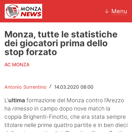
↓
Menu
Monza, tutte le statistiche
dei giocatori prima dello
News
stop forzato
AC Monza
AC MONZA
Calcio
Antonio Sorrentino
14.03.2020 08:00
/
Motori
L'
ultima
formazione del Monza contro l'Arezzo
Volley
ha
rimesso
in campo dopo nove match la
Hockey
coppia Brighenti-Finotto, che era stata sempre
titolare nelle prime quattro partite e in ben dieci
Altri sport