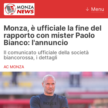
↓
Menu
Monza, è ufficiale la fine del
rapporto con mister Paolo
News
Bianco: l'annuncio
AC Monza
Il comunicato ufficiale della società
biancorossa, i dettagli
Calcio
AC MONZA
Motori
Volley
Hockey
Altri sport