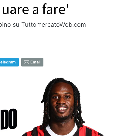
uare a fare'
alpino su TuttomercatoWeb.com
Telegram
Email