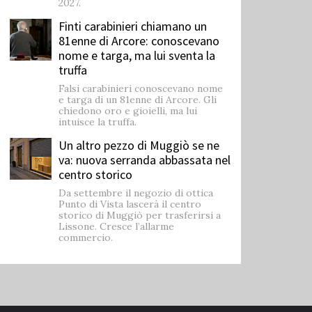
2027.
Finti carabinieri chiamano un
81enne di Arcore: conoscevano
nome e targa, ma lui sventa la
truffa
Falsi carabinieri conoscevano nome
e targa di un 81enne di Arcore. Gli
chiedono oro e gioielli, ma lui
intuisce la truffa.
Un altro pezzo di Muggiò se ne
va: nuova serranda abbassata nel
centro storico
Da settembre il negozio di ottica
Punto di Vista lascerà il centro
storico di Muggiò per trasferirsi a
Lissone. Cresce l’allarme
commercio.