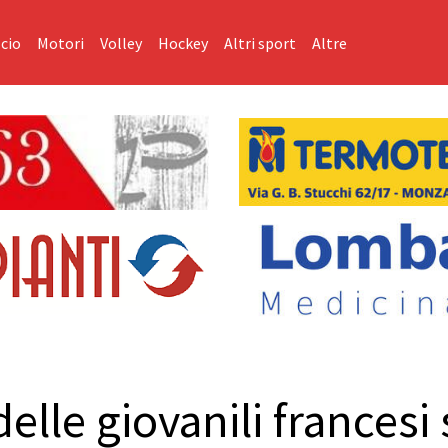
cio
Motori
Volley
Hockey
Altri sport
Altre
elle giovanili francesi