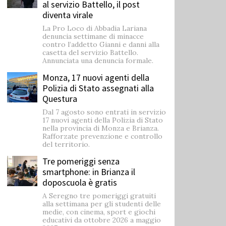
al servizio Battello, il post
diventa virale
La Pro Loco di Abbadia Lariana
denuncia settimane di minacce
contro l’addetto Gianni e danni alla
casetta del servizio Battello.
Annunciata una denuncia formale.
Monza, 17 nuovi agenti della
Polizia di Stato assegnati alla
Questura
Dal 7 agosto sono entrati in servizio
17 nuovi agenti della Polizia di Stato
nella provincia di Monza e Brianza.
Rafforzate prevenzione e controllo
del territorio.
Tre pomeriggi senza
smartphone: in Brianza il
doposcuola è gratis
A Seregno tre pomeriggi gratuiti
alla settimana per gli studenti delle
medie, con cinema, sport e giochi
educativi da ottobre 2026 a maggio