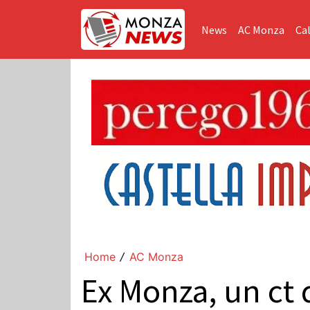
News
AC Monza
Cal
Home
AC Monza
/
Ex Monza, un ct d