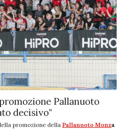
a promozione Pallanuoto
ato decisivo"
o della promozione della
Pallanuoto Monz
a