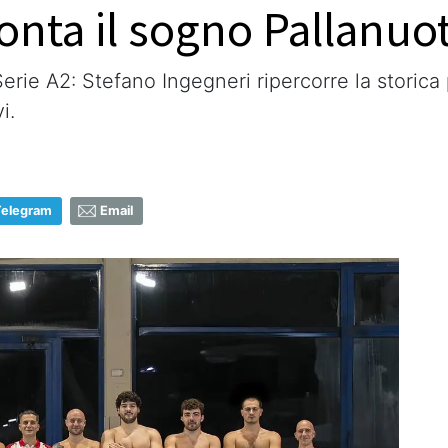
conta il sogno Pallanu
 Serie A2: Stefano Ingegneri ripercorre la storic
i.
Telegram
Email