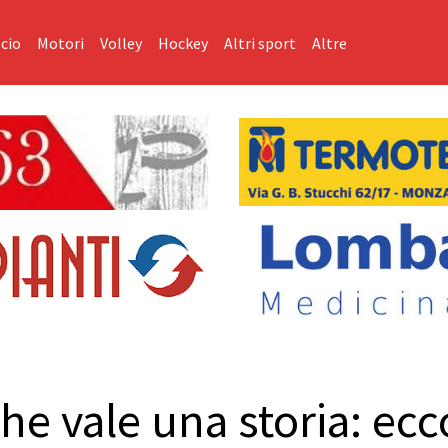
cio
Motori
Volley
Hockey
Altri sport
Altre
he vale una storia: ec