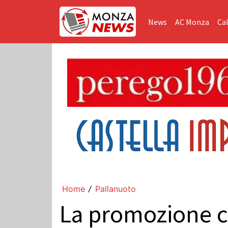
News
AC Monza
Cal
Home
Pallanuoto
/
La promozione c