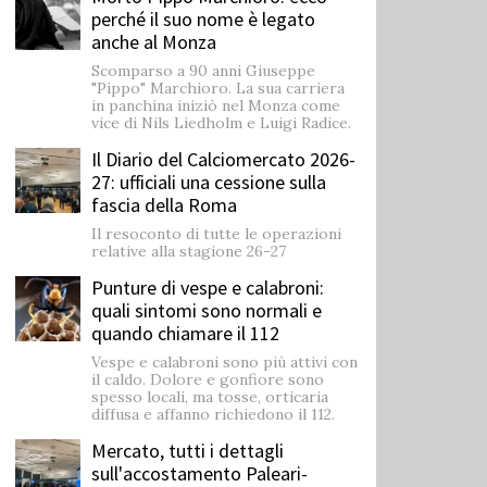
perché il suo nome è legato
anche al Monza
Scomparso a 90 anni Giuseppe
"Pippo" Marchioro. La sua carriera
in panchina iniziò nel Monza come
vice di Nils Liedholm e Luigi Radice.
Il Diario del Calciomercato 2026-
27: ufficiali una cessione sulla
fascia della Roma
Il resoconto di tutte le operazioni
relative alla stagione 26-27
Punture di vespe e calabroni:
quali sintomi sono normali e
quando chiamare il 112
Vespe e calabroni sono più attivi con
il caldo. Dolore e gonfiore sono
spesso locali, ma tosse, orticaria
diffusa e affanno richiedono il 112.
Mercato, tutti i dettagli
sull'accostamento Paleari-