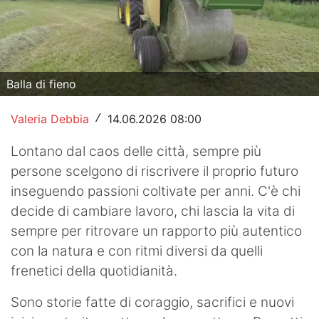
Hockey
Pallanuoto
Pallamano
Balla di fieno
Altre
Valeria Debbia
14.06.2026 08:00
/
News
Lontano dal caos delle città, sempre più
persone scelgono di riscrivere il proprio futuro
Turismo
inseguendo passioni coltivate per anni. C'è chi
Eventi
decide di cambiare lavoro, chi lascia la vita di
sempre per ritrovare un rapporto più autentico
con la natura e con ritmi diversi da quelli
frenetici della quotidianità.
Sono storie fatte di coraggio, sacrifici e nuovi