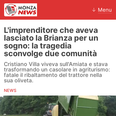
↓
Menu
L'imprenditore che aveva
lasciato la Brianza per un
News
sogno: la tragedia
sconvolge due comunità
AC Monza
Cristiano Villa viveva sull'Amiata e stava
Calcio
trasformando un casolare in agriturismo:
fatale il ribaltamento del trattore nella
Motori
sua oliveta.
Volley
NEWS
Hockey
Altri sport