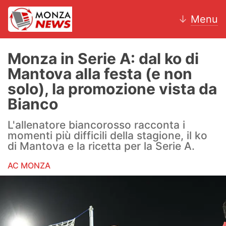
↓
Menu
Monza in Serie A: dal ko di
Mantova alla festa (e non
News
solo), la promozione vista da
Bianco
AC Monza
L'allenatore biancorosso racconta i
Calcio
momenti più difficili della stagione, il ko
di Mantova e la ricetta per la Serie A.
Motori
AC MONZA
Volley
Hockey
Altri sport