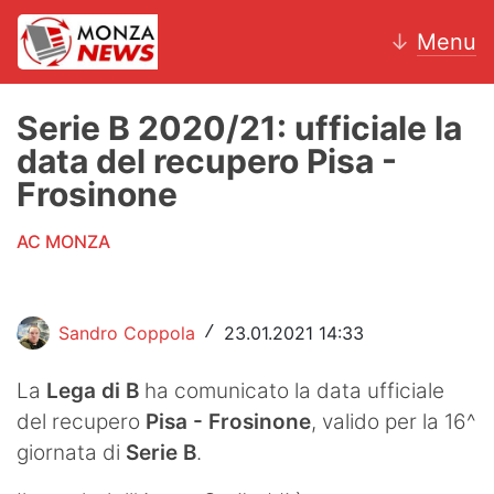
↓
Menu
Serie B 2020/21: ufficiale la
data del recupero Pisa -
News
Frosinone
AC Monza
AC MONZA
Calcio
Motori
Sandro Coppola
23.01.2021 14:33
/
Volley
La
Lega di B
ha comunicato la data ufficiale
del recupero
Pisa - Frosinone
, valido per la 16^
Hockey
giornata di
Serie B
.
Altri sport