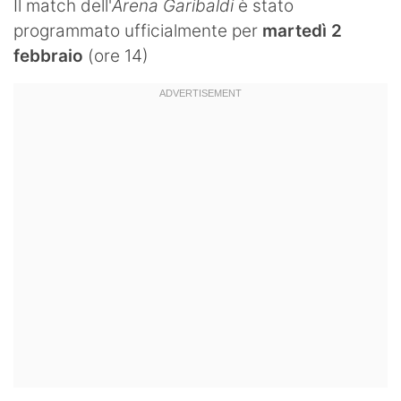
Il match dell'
Arena Garibaldi
è stato
Hockey
programmato ufficialmente per
martedì 2
febbraio
(ore 14)
Pallanuoto
Pallamano
Altre
News
Turismo
Eventi