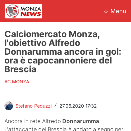
↓
Menu
Calciomercato Monza,
l'obiettivo Alfredo
News
Donnarumma ancora in gol:
ora è capocannoniere del
AC Monza
Brescia
Calcio
AC MONZA
Motori
Volley
Stefano Peduzzi
27.06.2020 17:32
/
Hockey
Ancora in rete Alfredo
Donnarumma
.
Altri sport
L'attaccante del Brescia è andato a segno per