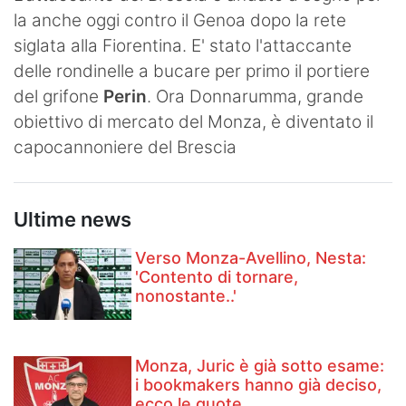
la anche oggi contro il Genoa dopo la rete
Hockey
siglata alla Fiorentina. E' stato l'attaccante
Pallanuoto
delle rondinelle a bucare per primo il portiere
del grifone
Perin
. Ora Donnarumma, grande
Pallamano
obiettivo di mercato del Monza, è diventato il
Altre
capocannoniere del Brescia
News
Ultime news
Turismo
Verso Monza-Avellino, Nesta:
Eventi
'Contento di tornare,
nonostante..'
Monza, Juric è già sotto esame:
i bookmakers hanno già deciso,
ecco le quote