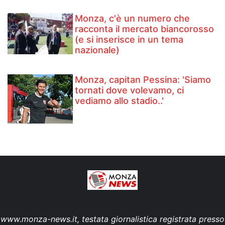
Monza, c'è un numero che
racconta il mercato biancorosso
(e si inserisce in un tema
nazionale)
Monza, capitan Pessina: 'Siamo
tornati dove volevamo, ci
vediamo allo stadio..'
www.monza-news.it, testata giornalistica registrata presso