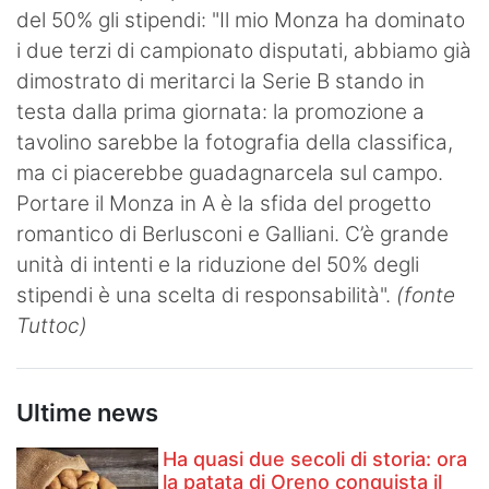
del 50% gli stipendi: "Il mio Monza ha dominato
Hockey
i due terzi di campionato disputati, abbiamo già
Pallanuoto
dimostrato di meritarci la Serie B stando in
testa dalla prima giornata: la promozione a
Pallamano
tavolino sarebbe la fotografia della classifica,
ma ci piacerebbe guadagnarcela sul campo.
Altre
Portare il Monza in A è la sfida del progetto
News
romantico di Berlusconi e Galliani. C’è grande
unità di intenti e la riduzione del 50% degli
Turismo
stipendi è una scelta di responsabilità".
(fonte
Eventi
Tuttoc)
Ultime news
Ha quasi due secoli di storia: ora
la patata di Oreno conquista il