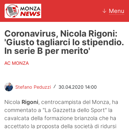
↓
Menu
Coronavirus, Nicola Rigoni:
'Giusto tagliarci lo stipendio.
News
In serie B per merito'
AC Monza
AC MONZA
Calcio
Motori
Stefano Peduzzi
30.04.2020 14:00
/
Volley
Nicola
Rigoni
, centrocampista del Monza, ha
commentato a "La Gazzetta dello Sport" la
Hockey
cavalcata della formazione brianzola che ha
Altri sport
accettato la proposta della società di ridursi