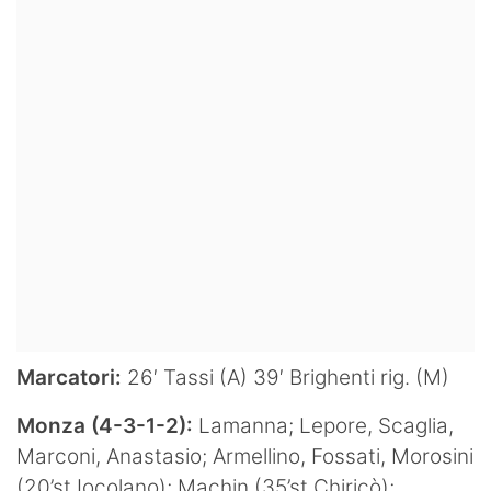
Hockey
Pallanuoto
Pallamano
Altre
News
Turismo
Eventi
Marcatori:
26′ Tassi (A) 39′ Brighenti rig. (M)
Monza (4-3-1-2):
Lamanna; Lepore, Scaglia,
Marconi, Anastasio; Armellino, Fossati, Morosini
(20’st Iocolano); Machin (35’st Chiricò);