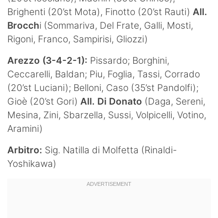
Brighenti (20’st Mota), Finotto (20’st Rauti)
All.
Brocch
i (Sommariva, Del Frate, Galli, Mosti,
Rigoni, Franco, Sampirisi, Gliozzi)
Arezzo (3-4-2-1):
Pissardo; Borghini,
Ceccarelli, Baldan; Piu, Foglia, Tassi, Corrado
(20’st Luciani); Belloni, Caso (35’st Pandolfi);
Gioè (20’st Gori)
All. Di Donato
(Daga, Sereni,
Mesina, Zini, Sbarzella, Sussi, Volpicelli, Votino,
Aramini)
Arbitro:
Sig. Natilla di Molfetta (Rinaldi-
Yoshikawa)