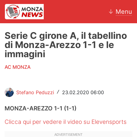
↓
Menu
Serie C girone A, il tabellino
di Monza-Arezzo 1-1 e le
News
immagini
AC Monza
AC MONZA
Calcio
Motori
Stefano Peduzzi
23.02.2020 06:00
/
Volley
MONZA-AREZZO
1-1
(1-1)
Hockey
Clicca qui per vedere il video su Elevensports
Altri sport