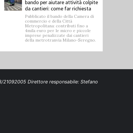
bando per aiutare attività colpite
da cantieri: come far richiesta
Pubblicato il bando della Camera di
commercio e della Città
Metropolitana: contributi fino a
4mila euro per le micro e piccole
imprese penalizzate dai cantieri
della metrotranvia Milano-Seregno.
693/21092005 Direttore responsabile: Stefano