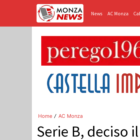
News
AC Monza
Cal
Home
AC Monza
/
Serie B, deciso i