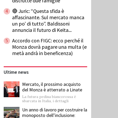
distrutte due famiglie
🔴 Juric: “Questa sfida è
4
affascinante. Sul mercato manca
un po’ di tutto”. Baldissoni
annuncia il futuro di Keita...
Accordo con FIGC: ecco perché il
5
Monza dovrà pagare una multa (e
metà andrà in beneficenza)
Ultime news
Mercato, il prossimo acquisto
del Monza è atterrato a Linate
La futura pedina biancorossa è
sbarcata in Italia, i dettagli
Un anno di lavoro per costruire la
monoposto dell’inclusione: