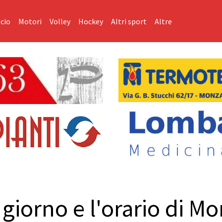
cio
Motori
Volley
Hockey
Altri sport
Altre
l giorno e l'orario di 