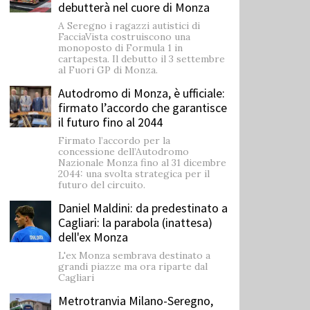
debutterà nel cuore di Monza
A Seregno i ragazzi autistici di
FacciaVista costruiscono una
monoposto di Formula 1 in
cartapesta. Il debutto il 3 settembre
al Fuori GP di Monza.
Autodromo di Monza, è ufficiale:
firmato l’accordo che garantisce
il futuro fino al 2044
Firmato l’accordo per la
concessione dell’Autodromo
Nazionale Monza fino al 31 dicembre
2044: una svolta strategica per il
futuro del circuito.
Daniel Maldini: ​da predestinato a
Cagliari: la parabola (inattesa)
dell'ex Monza
L'ex Monza sembrava destinato a
grandi piazze ma ora riparte dal
Cagliari
Metrotranvia Milano-Seregno,