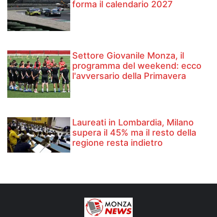
forma il calendario 2027
Settore Giovanile Monza, il
programma del weekend: ecco
l'avversario della Primavera
Laureati in Lombardia, Milano
supera il 45% ma il resto della
regione resta indietro