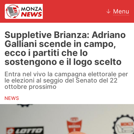
↓
Menu
Suppletive Brianza: Adriano
Galliani scende in campo,
News
ecco i partiti che lo
sostengono e il logo scelto
AC Monza
Entra nel vivo la campagna elettorale per
Calcio
le elezioni al seggio del Senato del 22
ottobre prossimo
Motori
NEWS
Volley
Hockey
Altri sport