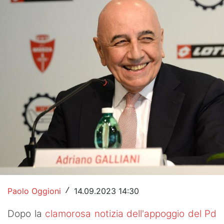
Hockey
Pallanuoto
Pallamano
Altre
News
Turismo
Eventi
Paolo Oggioni
14.09.2023 14:30
/
Dopo la
clamorosa notizia dell'appoggio del Pd