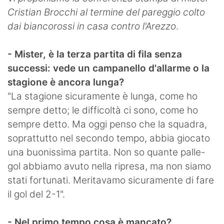
Cristian Brocchi al termine del pareggio colto
Hockey
dai biancorossi in casa contro l'Arezzo
.
Pallanuoto
- Mister, è la terza partita di fila senza
Pallamano
successi: vede un campanello d'allarme o la
Altre
stagione è ancora lunga?
"La stagione sicuramente è lunga, come ho
News
sempre detto; le difficoltà ci sono, come ho
Turismo
sempre detto. Ma oggi penso che la squadra,
soprattutto nel secondo tempo, abbia giocato
Eventi
una buonissima partita. Non so quante palle-
gol abbiamo avuto nella ripresa, ma non siamo
stati fortunati. Meritavamo sicuramente di fare
il gol del 2-1".
- Nel primo tempo cosa è mancato?