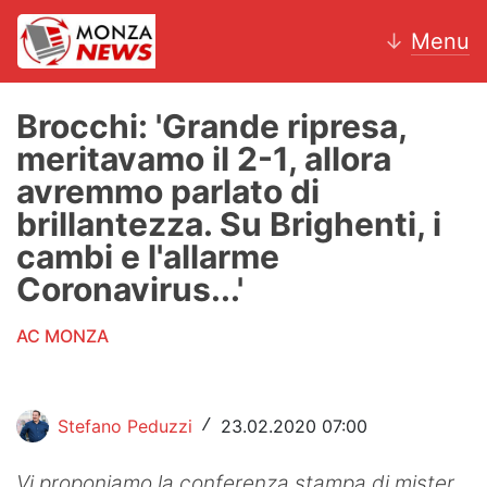
↓
Menu
Brocchi: 'Grande ripresa,
meritavamo il 2-1, allora
News
avremmo parlato di
brillantezza. Su Brighenti, i
AC Monza
cambi e l'allarme
Calcio
Coronavirus...'
Motori
AC MONZA
Volley
Hockey
Stefano Peduzzi
23.02.2020 07:00
/
Altri sport
Vi proponiamo la conferenza stampa di mister