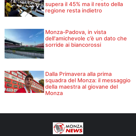
supera il 45% ma il resto della
regione resta indietro
Monza-Padova, in vista
dell'amichevole c’è un dato che
sorride ai biancorossi
Dalla Primavera alla prima
squadra del Monza: il messaggio
della maestra al giovane del
Monza