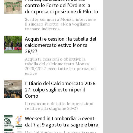
contro le Forze dell’Ordine: la
dura presa di posizione di Pilotto
Scritte sui muri a Monza, interviene
il sindaco Pilotto: «Non vogliamo
tornare indietro»
Acquisti e cessioni: la tabella del
calciomercato estivo Monza
26/27
Acquisti, cessioni e obiettivi: la
tabella del calciomercato Monza
2026/2027, ecco tutte le operazioni
estive
Il Diario del Calciomercato 2026-
27: colpo sugli esterni per il
Como
Il resoconto di tutte le operazioni
relative alla stagione 26-27
Weekend in Lombardia: 5 eventi
dal 7 al 9 agosto tra sagre e birra
Dal 7 al 9 agosto in Lombardia sono