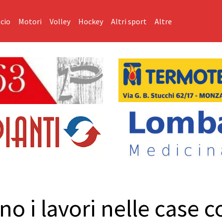
cio
Motori
Volley
Hockey
Altri sport
Altre
o i lavori nelle case 