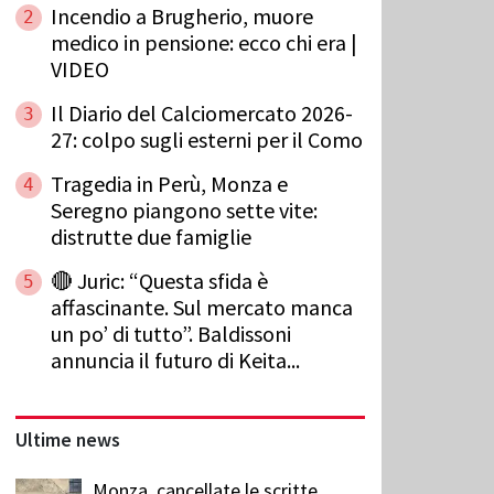
Incendio a Brugherio, muore
2
medico in pensione: ecco chi era |
VIDEO
Il Diario del Calciomercato 2026-
3
27: colpo sugli esterni per il Como
Tragedia in Perù, Monza e
4
Seregno piangono sette vite:
distrutte due famiglie
🔴 Juric: “Questa sfida è
5
affascinante. Sul mercato manca
un po’ di tutto”. Baldissoni
annuncia il futuro di Keita...
Ultime news
Monza, cancellate le scritte