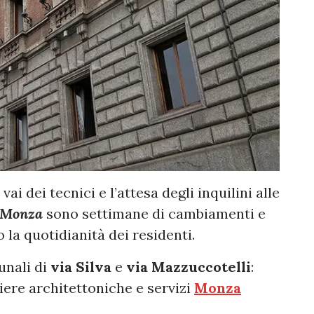
ia vai dei tecnici e l’attesa degli inquilini alle
i Monza
sono settimane di cambiamenti e
la quotidianità dei residenti.
unali di
via Silva
e
via Mazzuccotelli
:
iere architettoniche e servizi
Monza