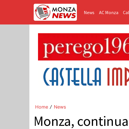
News
AC Monza
Cal
Home
News
/
Monza, continuan