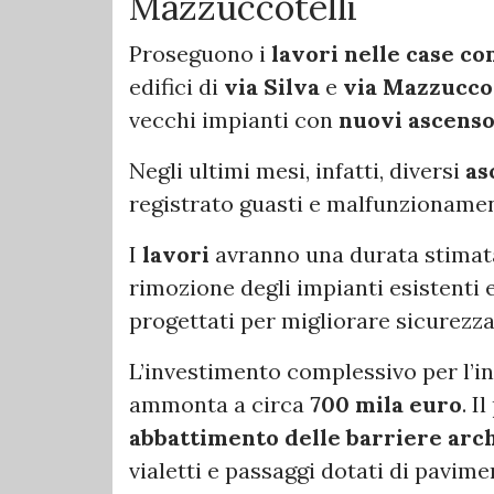
Mazzuccotelli
Proseguono i
lavori nelle case c
edifici di
via Silva
e
via Mazzuccot
vecchi impianti con
nuovi ascenso
Negli ultimi mesi, infatti, diversi
as
registrato guasti e malfunzionamen
I
lavori
avranno una durata stimata
rimozione degli impianti esistenti e
progettati per migliorare sicurezza, 
L’investimento complessivo per l’i
ammonta a circa
700 mila euro
. I
abbattimento delle barriere arc
vialetti e passaggi dotati di pavimen