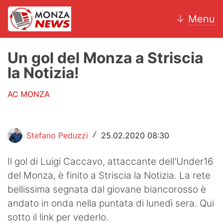
↓
Menu
Un gol del Monza a Striscia
la Notizia!
News
AC MONZA
AC Monza
Calcio
Stefano Peduzzi
25.02.2020 08:30
/
Motori
Il gol di Luigi Caccavo, attaccante dell'Under16
Volley
del Monza, è finito a Striscia la Notizia. La rete
bellissima segnata dal giovane biancorosso è
Hockey
andato in onda nella puntata di lunedì sera. Qui
Altri sport
sotto il link per vederlo.