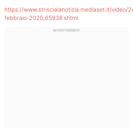
Hockey
https://www.striscialanotizia.mediaset.it/video/2
febbraio-2020_65938.shtml
Pallanuoto
Pallamano
Altre
News
Turismo
Eventi