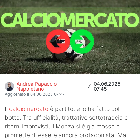
Hockey
Pallanuoto
Pallamano
Altre
News
Turismo
Andrea Papaccio
04.06.2025
/
Napoletano
07:45
Eventi
Aggiornato il 04.06.2025 07:47
Il
calciomercato
è partito, e lo ha fatto col
botto. Tra ufficialità, trattative sottotraccia e
ritorni imprevisti, il Monza si è già mosso e
promette di essere ancora protagonista. Ma