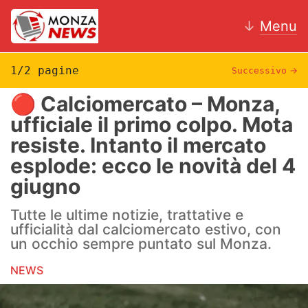
↓
Menu
1/2 pagine
Successivo
→
🔴 Calciomercato – Monza,
News
ufficiale il primo colpo. Mota
resiste. Intanto il mercato
AC Monza
esplode: ecco le novità del 4
Calcio
giugno
Motori
Tutte le ultime notizie, trattative e
ufficialità dal calciomercato estivo, con
Volley
un occhio sempre puntato sul Monza.
Hockey
NEWS
Altri sport