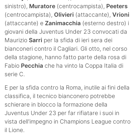
sinistro),
Muratore
(centrocampista),
Peeters
Hockey
(centrocampista),
Olivieri
(attaccante),
Vrioni
Pallanuoto
(attaccante) e
Zanimacchia
(esterno destro) i
giovani della Juventus Under 23 convocati da
Pallamano
Maurizio
Sarri
per la sfida di ieri sera dei
Altre
bianconeri contro il Cagliari. Gli otto, nel corso
della stagione, hanno fatto parte della rosa di
News
Fabio
Pecchia
che ha vinto la Coppa Italia di
serie C.
Turismo
E per la sfida contro la Roma, inutile ai fini della
Eventi
classifica, il tecnico bianconero potrebbe
schierare in blocco la formazione della
Juventus Under 23 per far rifiatare i suoi in
vista dell'impegno in Champions League contro
il Lione.