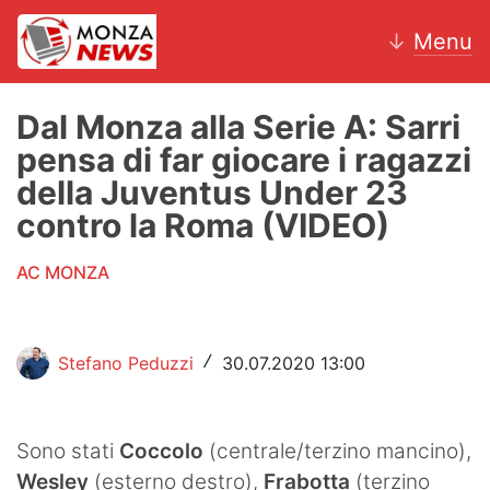
↓
Menu
Dal Monza alla Serie A: Sarri
pensa di far giocare i ragazzi
News
della Juventus Under 23
contro la Roma (VIDEO)
AC Monza
AC MONZA
Calcio
Motori
Stefano Peduzzi
30.07.2020 13:00
/
Volley
Hockey
Sono stati
Coccolo
(centrale/terzino mancino),
Altri sport
Wesley
(esterno destro),
Frabotta
(terzino