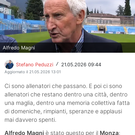
Hockey
Pallanuoto
Pallamano
Alfredo Magni
Altre
News
Stefano Peduzzi
21.05.2026 09:44
/
Aggiornato il 21.05.2026 13:01
Turismo
Ci sono allenatori che passano. E poi ci sono
Eventi
allenatori che restano dentro una città, dentro
una maglia, dentro una memoria collettiva fatta
di domeniche, rimpianti, speranze e applausi
mai davvero spenti.
Alfredo Magni
è stato questo per il
Monza
: