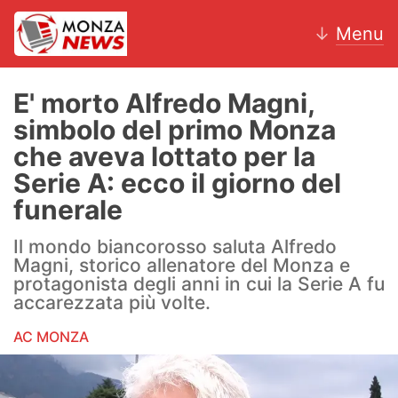
↓
Menu
E' morto Alfredo Magni,
simbolo del primo Monza
News
che aveva lottato per la
Serie A: ecco il giorno del
AC Monza
funerale
Calcio
Il mondo biancorosso saluta Alfredo
Magni, storico allenatore del Monza e
Motori
protagonista degli anni in cui la Serie A fu
accarezzata più volte.
Volley
AC MONZA
Hockey
Altri sport