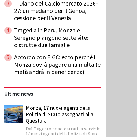
Il Diario del Calciomercato 2026-
3
27: un mediano per il Genoa,
cessione per il Venezia
Tragedia in Perù, Monza e
4
Seregno piangono sette vite:
distrutte due famiglie
Accordo con FIGC: ecco perché il
5
Monza dovrà pagare una multa (e
metà andrà in beneficenza)
Ultime news
Monza, 17 nuovi agenti della
Polizia di Stato assegnati alla
Questura
Dal 7 agosto sono entrati in servizio
17 nuovi agenti della Polizia di Stato