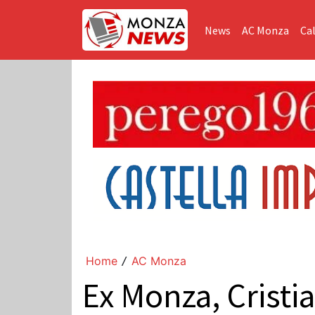
News
AC Monza
Cal
Home
AC Monza
/
Ex Monza, Cristi