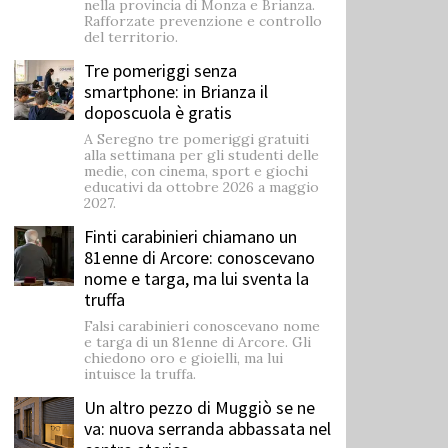
nella provincia di Monza e Brianza.
Rafforzate prevenzione e controllo
del territorio.
Tre pomeriggi senza
smartphone: in Brianza il
doposcuola è gratis
A Seregno tre pomeriggi gratuiti
alla settimana per gli studenti delle
medie, con cinema, sport e giochi
educativi da ottobre 2026 a maggio
2027.
Finti carabinieri chiamano un
81enne di Arcore: conoscevano
nome e targa, ma lui sventa la
truffa
Falsi carabinieri conoscevano nome
e targa di un 81enne di Arcore. Gli
chiedono oro e gioielli, ma lui
intuisce la truffa.
Un altro pezzo di Muggiò se ne
va: nuova serranda abbassata nel