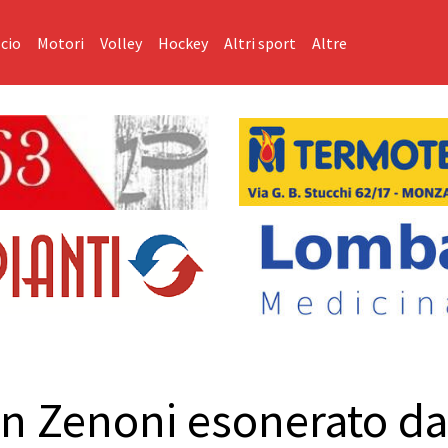
cio
Motori
Volley
Hockey
Altri sport
Altre
an Zenoni esonerato da