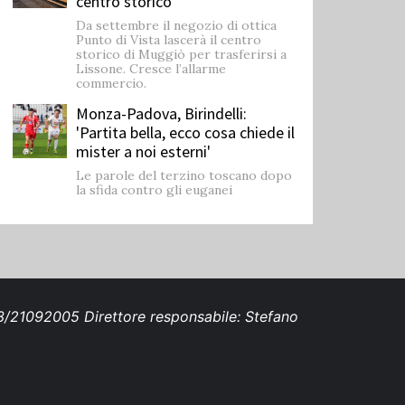
centro storico
Da settembre il negozio di ottica
Punto di Vista lascerà il centro
storico di Muggiò per trasferirsi a
Lissone. Cresce l’allarme
commercio.
Monza-Padova, Birindelli:
'Partita bella, ecco cosa chiede il
mister a noi esterni'
Le parole del terzino toscano dopo
la sfida contro gli euganei
693/21092005 Direttore responsabile: Stefano