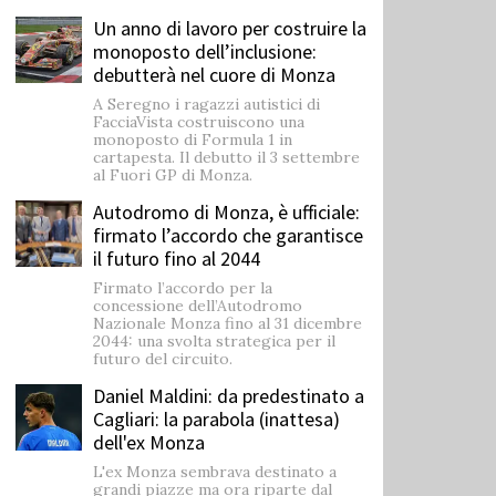
Un anno di lavoro per costruire la
monoposto dell’inclusione:
debutterà nel cuore di Monza
A Seregno i ragazzi autistici di
FacciaVista costruiscono una
monoposto di Formula 1 in
cartapesta. Il debutto il 3 settembre
al Fuori GP di Monza.
Autodromo di Monza, è ufficiale:
firmato l’accordo che garantisce
il futuro fino al 2044
Firmato l’accordo per la
concessione dell’Autodromo
Nazionale Monza fino al 31 dicembre
2044: una svolta strategica per il
futuro del circuito.
Daniel Maldini: ​da predestinato a
Cagliari: la parabola (inattesa)
dell'ex Monza
L'ex Monza sembrava destinato a
grandi piazze ma ora riparte dal