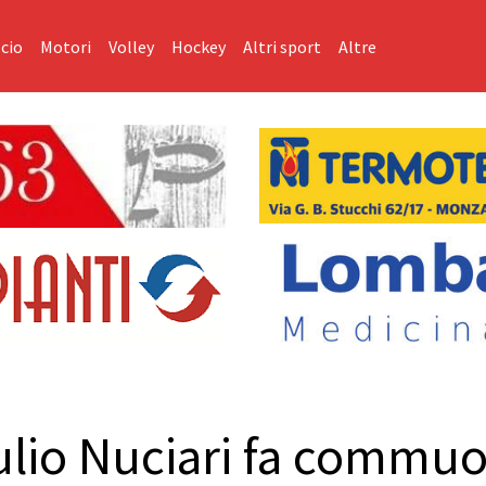
cio
Motori
Volley
Hockey
Altri sport
Altre
lio Nuciari fa commuov