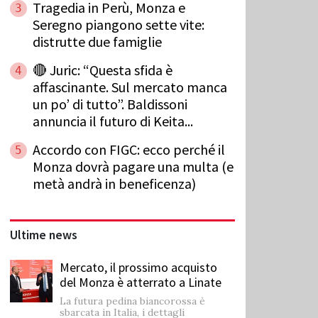
Tragedia in Perù, Monza e
3
Seregno piangono sette vite:
distrutte due famiglie
🔴 Juric: “Questa sfida è
4
affascinante. Sul mercato manca
un po’ di tutto”. Baldissoni
annuncia il futuro di Keita...
Accordo con FIGC: ecco perché il
5
Monza dovrà pagare una multa (e
metà andrà in beneficenza)
Ultime news
Mercato, il prossimo acquisto
del Monza è atterrato a Linate
La futura pedina biancorossa è
sbarcata in Italia, i dettagli