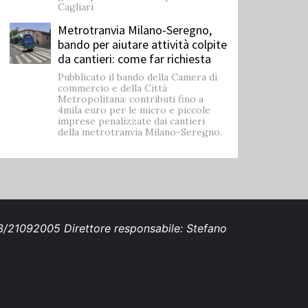
Cagliari
Metrotranvia Milano-Seregno,
bando per aiutare attività colpite
da cantieri: come far richiesta
Pubblicato il bando della Camera di
commercio e della Città
Metropolitana: contributi fino a
4mila euro per le micro e piccole
imprese penalizzate dai cantieri
della metrotranvia Milano-Seregno.
693/21092005 Direttore responsabile: Stefano