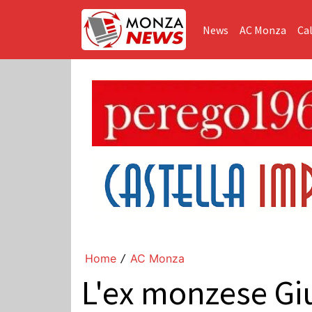
News
AC Monza
Cal
Home
AC Monza
/
L'ex monzese Giu