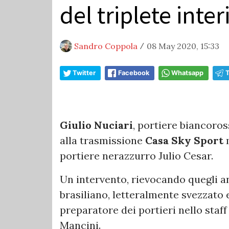
del triplete inte
Sandro Coppola
08 May 2020, 15:33
/
Twitter
Facebook
Whatsapp
Giulio Nuciari
, portiere biancoros
alla trasmissione
Casa Sky Sport
m
portiere nerazzurro Julio Cesar.
Un intervento, rievocando quegli a
brasiliano, letteralmente svezzato e
preparatore dei portieri nello staf
Mancini.