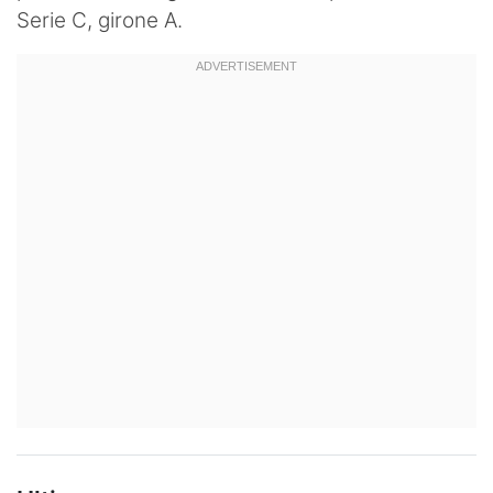
Serie C, girone A.
Hockey
Pallanuoto
Pallamano
Altre
News
Turismo
Eventi