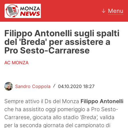
↓
Menu
Filippo Antonelli sugli spalti
del 'Breda' per assistere a
News
Pro Sesto-Carrarese
AC Monza
AC MONZA
Calcio
Motori
Sandro Coppola
04.10.2020 18:27
/
Volley
Sempre attivo il Ds del Monza
Filippo Antonelli
che ha assistito oggi pomeriggio a Pro Sesto-
Hockey
Carrarese, giocata allo stadio
'Breda',
valida
Altri sport
per la seconda giornata del campionato di