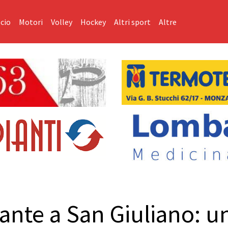
cio
Motori
Volley
Hockey
Altri sport
Altre
ante a San Giuliano: u