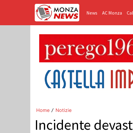
News
AC Monza
Cal
Home
Notizie
/
Incidente devast