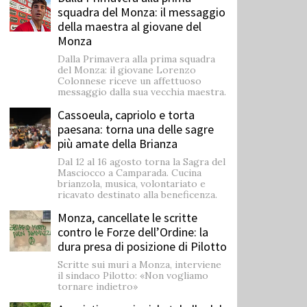
squadra del Monza: il messaggio
della maestra al giovane del
Monza
Dalla Primavera alla prima squadra
del Monza: il giovane Lorenzo
Colonnese riceve un affettuoso
messaggio dalla sua vecchia maestra.
Cassoeula, capriolo e torta
paesana: torna una delle sagre
più amate della Brianza
Dal 12 al 16 agosto torna la Sagra del
Masciocco a Camparada. Cucina
brianzola, musica, volontariato e
ricavato destinato alla beneficenza.
Monza, cancellate le scritte
contro le Forze dell’Ordine: la
dura presa di posizione di Pilotto
Scritte sui muri a Monza, interviene
il sindaco Pilotto: «Non vogliamo
tornare indietro»