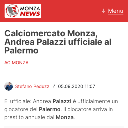
↓
Menu
Calciomercato Monza,
Andrea Palazzi ufficiale al
News
Palermo
AC Monza
AC MONZA
Calcio
Motori
Stefano Peduzzi
05.09.2020 11:07
/
Volley
E' ufficiale: Andrea
Palazzi
è ufficialmente un
giocatore del
Palermo
. Il giocatore arriva in
Hockey
prestito annuale dal
Monza
.
Altri sport