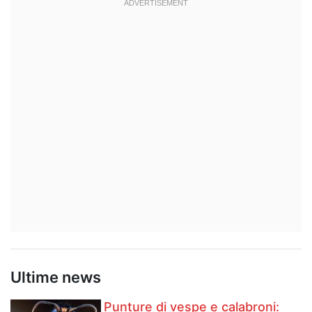
Hockey
Pallanuoto
Pallamano
Altre
News
Turismo
Eventi
Ultime news
Punture di vespe e calabroni: