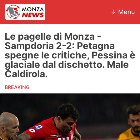
↓
Menu
Le pagelle di Monza -
Sampdoria 2-2: Petagna
News
spegne le critiche, Pessina è
glaciale dal dischetto. Male
AC Monza
Caldirola.
Calcio
BREAKING
Motori
Volley
Hockey
Altri sport