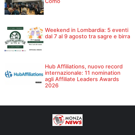
Como
Weekend in Lombardia: 5 eventi
dal 7 al 9 agosto tra sagre e birra
Hub Affiliations, nuovo record
internazionale: 11 nomination
agli Affiliate Leaders Awards
2026