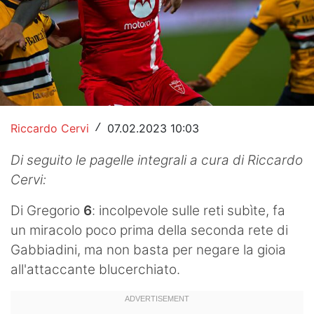
Hockey
Pallanuoto
Pallamano
Altre
Riccardo Cervi
07.02.2023 10:03
/
News
Di seguito le pagelle integrali a cura di Riccardo
Turismo
Cervi:
Eventi
Di Gregorio
6
: incolpevole sulle reti subìte, fa
un miracolo poco prima della seconda rete di
Gabbiadini, ma non basta per negare la gioia
all'attaccante blucerchiato.