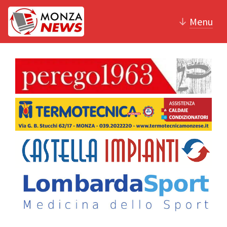
↓
Menu