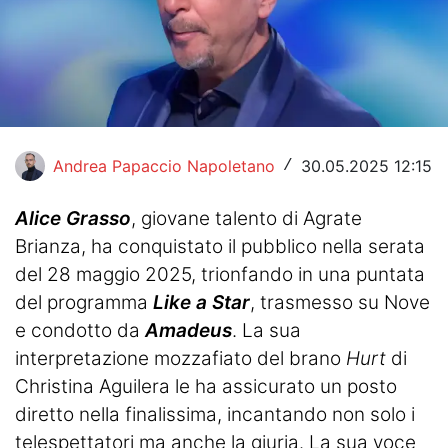
Hockey
Pallanuoto
Pallamano
Altre
Andrea Papaccio Napoletano
30.05.2025 12:15
/
News
Alice Grasso
, giovane talento di Agrate
Brianza, ha conquistato il pubblico nella serata
Turismo
del 28 maggio 2025, trionfando in una puntata
Eventi
del programma
Like a Star
, trasmesso su Nove
e condotto da
Amadeus
. La sua
interpretazione mozzafiato del brano
Hurt
di
Christina Aguilera le ha assicurato un posto
diretto nella finalissima, incantando non solo i
telespettatori ma anche la giuria. La sua voce