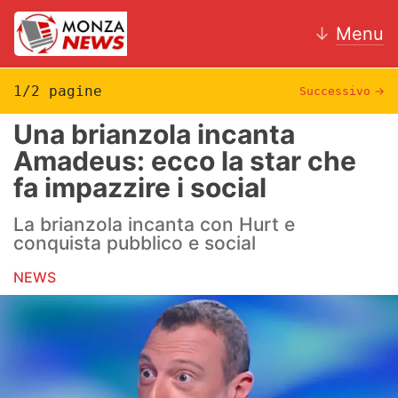
↓
Menu
1/2 pagine
Successivo
→
Una brianzola incanta
News
Amadeus: ecco la star che
fa impazzire i social
AC Monza
La brianzola incanta con Hurt e
Calcio
conquista pubblico e social
Motori
NEWS
Volley
Hockey
Altri sport