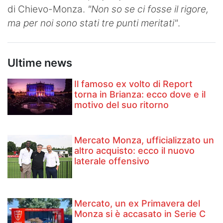
di Chievo-Monza.
"Non so se ci fosse il rigore,
Hockey
ma per noi sono stati tre punti meritati"
.
Pallanuoto
Pallamano
Ultime news
Altre
Il famoso ex volto di Report
torna in Brianza: ecco dove e il
News
motivo del suo ritorno
Turismo
Mercato Monza, ufficializzato un
Eventi
altro acquisto: ecco il nuovo
laterale offensivo
Mercato, un ex Primavera del
Monza si è accasato in Serie C