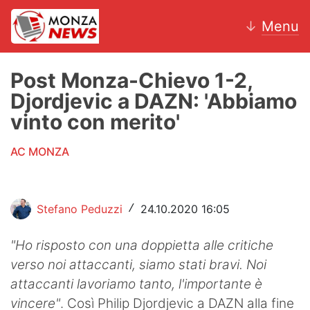
↓
Menu
Post Monza-Chievo 1-2,
Djordjevic a DAZN: 'Abbiamo
News
vinto con merito'
AC Monza
AC MONZA
Calcio
Motori
Stefano Peduzzi
24.10.2020 16:05
/
Volley
"Ho risposto con una doppietta alle critiche
verso noi attaccanti, siamo stati bravi. Noi
Hockey
attaccanti lavoriamo tanto, l'importante è
Altri sport
vincere"
. Così Philip Djordjevic a DAZN alla fine