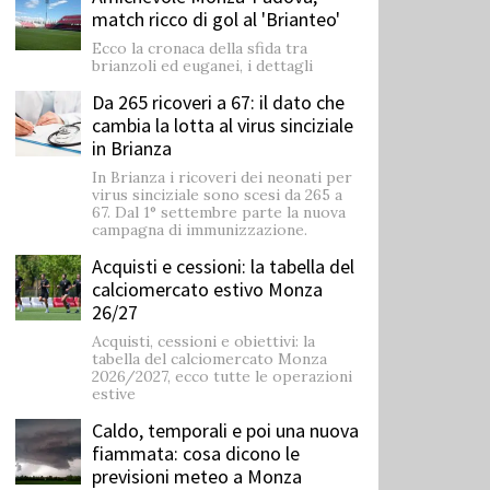
match ricco di gol al 'Brianteo'
Ecco la cronaca della sfida tra
brianzoli ed euganei, i dettagli
Da 265 ricoveri a 67: il dato che
cambia la lotta al virus sinciziale
in Brianza
In Brianza i ricoveri dei neonati per
virus sinciziale sono scesi da 265 a
67. Dal 1° settembre parte la nuova
campagna di immunizzazione.
Acquisti e cessioni: la tabella del
calciomercato estivo Monza
26/27
Acquisti, cessioni e obiettivi: la
tabella del calciomercato Monza
2026/2027, ecco tutte le operazioni
estive
Caldo, temporali e poi una nuova
fiammata: cosa dicono le
previsioni meteo a Monza