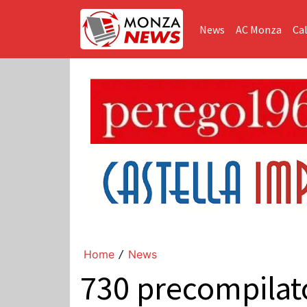
News
AC Monza
Cal
Home
News
/
730 precompilato