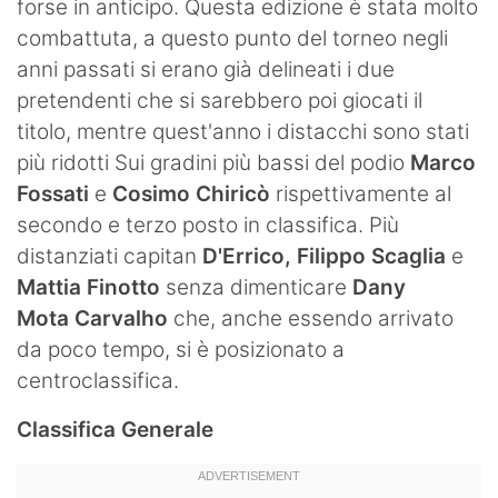
forse in anticipo. Questa edizione è stata molto
Hockey
combattuta, a questo punto del torneo negli
anni passati si erano già delineati i due
Pallanuoto
pretendenti che si sarebbero poi giocati il
Pallamano
titolo, mentre quest'anno i distacchi sono stati
più ridotti Sui gradini più bassi del podio
Marco
Altre
Fossati
e
Cosimo Chiricò
rispettivamente al
secondo e terzo posto in classifica. Più
News
distanziati capitan
D'Errico, Filippo Scaglia
e
Turismo
Mattia Finotto
senza dimenticare
Dany
Mota Carvalho
che, anche essendo arrivato
Eventi
da poco tempo, si è posizionato a
centroclassifica.
Classifica Generale