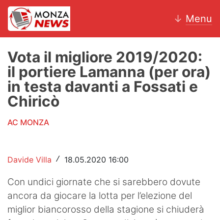
↓
Menu
Vota il migliore 2019/2020:
il portiere Lamanna (per ora)
News
in testa davanti a Fossati e
Chiricò
AC Monza
AC MONZA
Calcio
Motori
Davide Villa
18.05.2020 16:00
/
Volley
Con undici giornate che si sarebbero dovute
Hockey
ancora da giocare la lotta per l’elezione del
miglior biancorosso della stagione si chiuderà
Altri sport