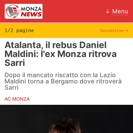
↓
Menu
1/2 pagine
Successivo
→
Atalanta, il rebus Daniel
News
Maldini: l'ex Monza ritrova
Sarri
AC Monza
Dopo il mancato riscatto con la Lazio
Calcio
Maldini torna a Bergamo dove ritroverà
Sarri
Motori
AC MONZA
Volley
Hockey
Altri sport