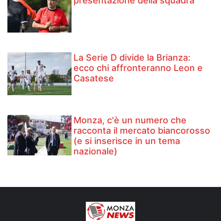
presentazione della squadra
La Serie D divide la Brianza:
ecco chi affronteranno Leon e
Casatese
Monza, c'è un numero che
racconta il mercato biancorosso
(e si inserisce in un tema
nazionale)