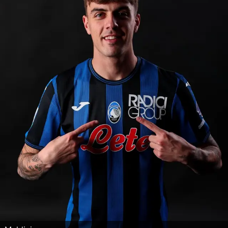
Hockey
Pallanuoto
Pallamano
Altre
News
Turismo
Eventi