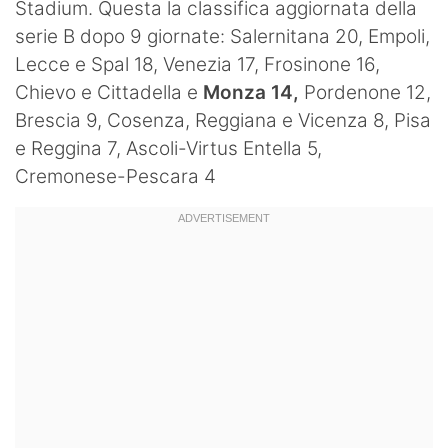
Stadium. Questa la classifica aggiornata della
Hockey
serie B dopo 9 giornate:
Salernitana 20, Empoli,
Lecce e Spal 18, Venezia 17, Frosinone 16,
Pallanuoto
Chievo e Cittadella e
Monza 14,
Pordenone 12,
Pallamano
Brescia 9, Cosenza, Reggiana e Vicenza 8, Pisa
e Reggina 7, Ascoli-Virtus Entella 5,
Altre
Cremonese-Pescara 4
News
Turismo
Eventi