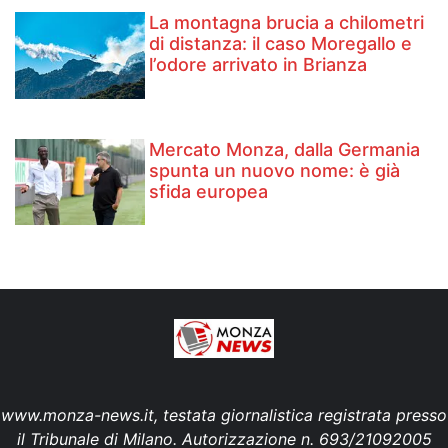
La montagna brucia a chilometri
di distanza: il caso Moregallo e
l’odore arrivato in Brianza
Mercato Monza, dalla Germania
spunta un nuovo nome: è già
sfida europea
www.monza-news.it, testata giornalistica registrata presso
il Tribunale di Milano. Autorizzazione n. 693/21092005