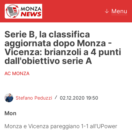
↓
Menu
Serie B, la classifica
aggiornata dopo Monza -
News
Vicenza: brianzoli a 4 punti
dall'obiettivo serie A
AC Monza
AC MONZA
Calcio
Motori
Stefano Peduzzi
02.12.2020 19:50
/
Volley
Mon
Hockey
Monza e Vicenza pareggiano 1-1 all'UPower
Altri sport