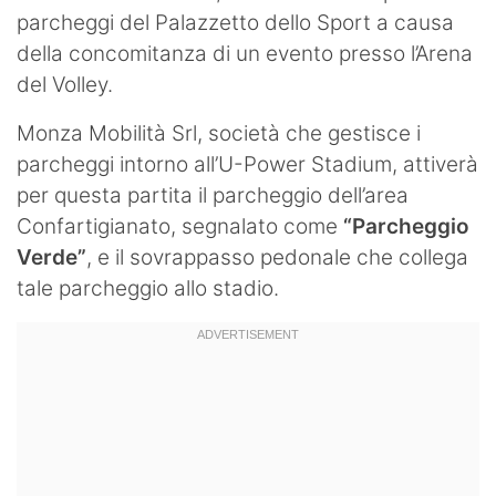
parcheggi del Palazzetto dello Sport a causa
Hockey
della concomitanza di un evento presso l’Arena
Pallanuoto
del Volley.
Pallamano
Monza Mobilità Srl, società che gestisce i
parcheggi intorno all’U-Power Stadium, attiverà
Altre
per questa partita il parcheggio dell’area
News
Confartigianato, segnalato come
“Parcheggio
Verde”
, e il sovrappasso pedonale che collega
Turismo
tale parcheggio allo stadio.
Eventi