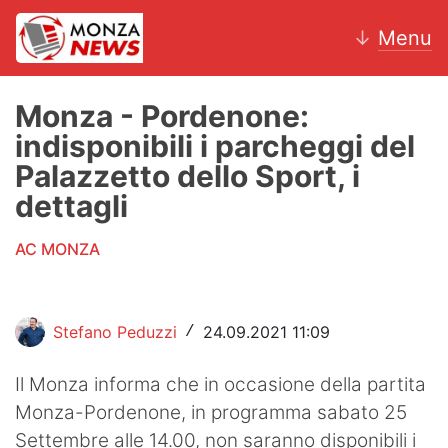
↓
Menu
Monza - Pordenone:
indisponibili i parcheggi del
News
Palazzetto dello Sport, i
dettagli
AC Monza
AC MONZA
Calcio
Motori
Stefano Peduzzi
24.09.2021 11:09
/
Volley
Il Monza informa che in occasione della partita
Hockey
Monza-Pordenone, in programma sabato 25
Altri sport
Settembre alle 14.00, non saranno disponibili i