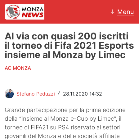
↓
Menu
Al via con quasi 200 iscritti
il torneo di Fifa 2021 Esports
News
insieme al Monza by Limec
AC Monza
AC MONZA
Calcio
Motori
Stefano Peduzzi
28.11.2020 14:32
/
Volley
Grande partecipazione per la prima edizione
della “Insieme al Monza e-Cup by Limec”, il
Hockey
torneo di FIFA21 su PS4 riservato ai settori
Altri sport
giovanili del Monza e delle società affiliate