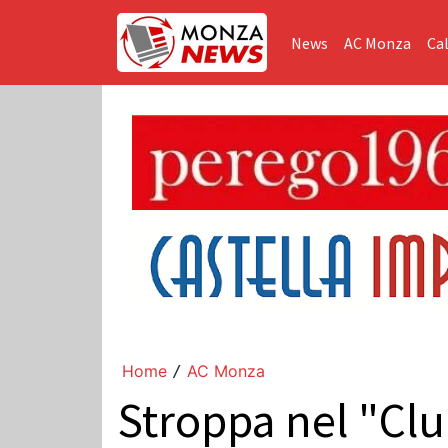
News
AC Monza
Cal
Home
AC Monza
/
Stroppa nel "Club