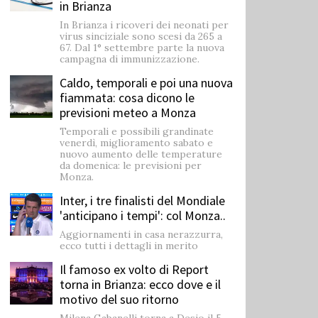
in Brianza
In Brianza i ricoveri dei neonati per
virus sinciziale sono scesi da 265 a
67. Dal 1° settembre parte la nuova
campagna di immunizzazione.
Caldo, temporali e poi una nuova
fiammata: cosa dicono le
previsioni meteo a Monza
Temporali e possibili grandinate
venerdì, miglioramento sabato e
nuovo aumento delle temperature
da domenica: le previsioni per
Monza.
Inter, i tre finalisti del Mondiale
'anticipano i tempi': col Monza..
Aggiornamenti in casa nerazzurra,
ecco tutti i dettagli in merito
Il famoso ex volto di Report
torna in Brianza: ecco dove e il
motivo del suo ritorno
Milena Gabanelli torna a Desio il 5