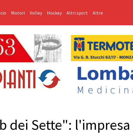
cio
Motori
Volley
Hockey
Altri sport
Altre
 dei Sette": l'impresa 