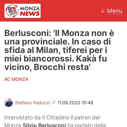
↓
Menu
Berlusconi: 'Il Monza non è
una provinciale. In caso di
News
sfida al Milan, tiferei per i
miei biancorossi. Kakà fu
AC Monza
vicino, Brocchi resta'
Calcio
AC MONZA
Motori
Volley
Stefano Peduzzi
11.06.2020 10:48
/
Hockey
Intervistato da Il Cittadino il patron del
Altri sport
Monza
Silvio Berlusconi
ha parlato della