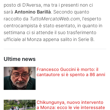
posto di D'Aversa, ma tra i presenti non ci
Hockey
sarà
Antonino Barillà
. Secondo quanto
Pallanuoto
raccolto da
TuttoMercatoWeb.com
, l'esperto
centrocampista è stato esentato, in quanto in
Pallamano
settimana ci si attende il suo trasferimento
Altre
ufficiale al Monza appena salito in Serie B.
News
Ultime news
Turismo
Francesco Guccini è morto: il
Eventi
cantautore si è spento a 86 anni
Chikungunya, nuovo intervento
a Monza: ecco le vie interessate