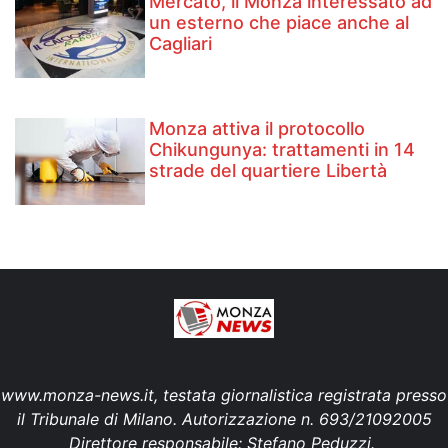
Mercato, il Monza interessato ad
un esterno che piace anche al
Cagliari
Monza attiva il protocollo
Chikungunya: trattamenti in 14
strade del quartiere Libertà
www.monza-news.it, testata giornalistica registrata presso
il Tribunale di Milano. Autorizzazione n. 693/21092005
Direttore responsabile: Stefano Peduzzi.