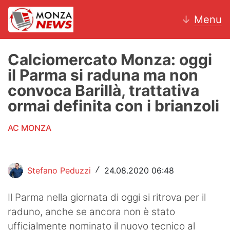
↓
Menu
Calciomercato Monza: oggi
il Parma si raduna ma non
News
convoca Barillà, trattativa
ormai definita con i brianzoli
AC Monza
AC MONZA
Calcio
Motori
Stefano Peduzzi
24.08.2020 06:48
/
Volley
Il Parma nella giornata di oggi si ritrova per il
Hockey
raduno, anche se ancora non è stato
Altri sport
ufficialmente nominato il nuovo tecnico al