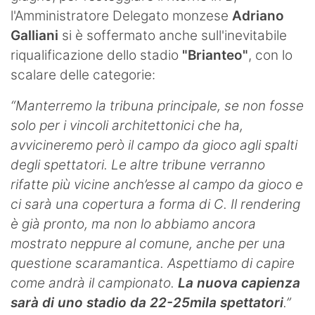
l'Amministratore Delegato monzese
Adriano
Hockey
Galliani
si è soffermato anche sull'inevitabile
Pallanuoto
riqualificazione dello stadio
"Brianteo"
, con lo
scalare delle categorie:
Pallamano
“Manterremo la tribuna principale, se non fosse
Altre
solo per i vincoli architettonici che ha,
News
avvicineremo però il campo da gioco agli spalti
degli spettatori. Le altre tribune verranno
Turismo
rifatte più vicine anch’esse al campo da gioco e
ci sarà una copertura a forma di C. Il rendering
Eventi
è già pronto, ma non lo abbiamo ancora
mostrato neppure al comune, anche per una
questione scaramantica. Aspettiamo di capire
come andrà il campionato.
La nuova capienza
sarà di uno stadio da 22-25mila spettatori
.”